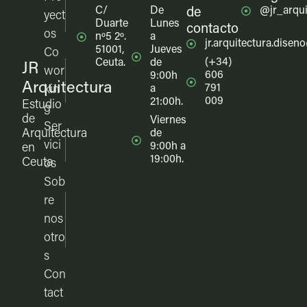
C/
De
@jr_arqui
de
yect
Duarte
Lunes
contacto
os
nº5 2º.
a
jr.arquitectura.dise
51001,
Jueves
Co
(+34)
Ceuta.
de
JR
wor
606
9:00h
Arquitectura
791
kin
a
009
21:00h.
Estudio
g
de
Viernes
Ser
Arquitectura
de
vici
9:00h a
en
19:00h.
Ceuta
os
Sob
re
nos
otro
s
Con
tact