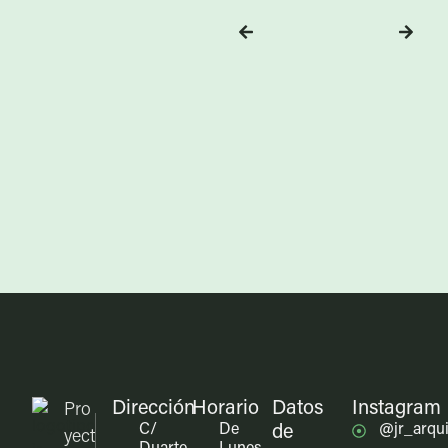
Dirección
Horario
Datos
Instagram
Pro
C/
De
@jr_arqui
de
yect