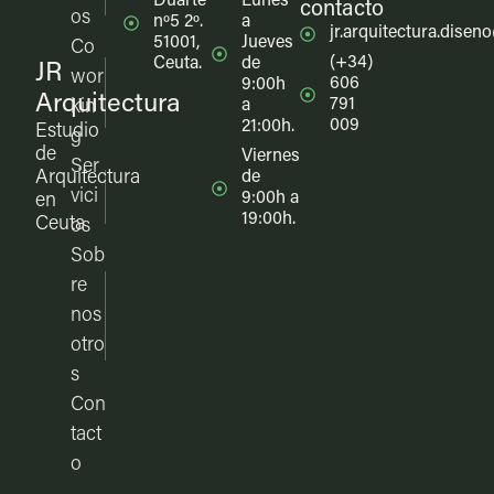
Duarte
Lunes
contacto
os
nº5 2º.
a
jr.arquitectura.dise
51001,
Jueves
Co
(+34)
Ceuta.
de
JR
wor
606
9:00h
Arquitectura
791
kin
a
009
21:00h.
Estudio
g
de
Viernes
Ser
Arquitectura
de
vici
9:00h a
en
19:00h.
Ceuta
os
Sob
re
nos
otro
s
Con
tact
o